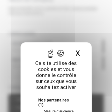
Mauris imperdiet, urna mi, gravida sod ales.
Vivamus hendrerit
nulla erat ornare tortor in.
Latest posts
Ut in laoreet sapien eu amet
3 février 2017
X
Masquer l
Nam nec felis et nibh posuere
Ce site utilise des
3 février 2017
cookies et vous
donne le contrôle
sur ceux que vous
souhaitez activer
Categories
Mobile
Nos partenaires
(1)
Motion
Mesure d'audience