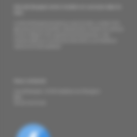
Gite de Busquet entre Condom et Lectoure dans le
Gers
Le Gite de Busquet est situé au coeur du Gers. Location d'un
gite avec piscine chauffée, clôturée entre Condom et Lectoure
à 30 mn d'Agen D'une capacité de 20 personnes, c'est
l'endroit idéal pour se retrouver entre amis ou en famille au
calme et en toute quiétude.
Location gite gers
Nous contacter
Lieu dit Busquet , 32100 Castelnau-sur-l’Auvignon
Mail:
gitesgers@gmail.com
Tél:
06 19 29 76 92