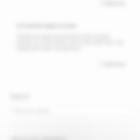
Read more
Ut in laoreet sapien eu amet
Penatibus et magnis dis parturient montes, nascetur
ridiculus mus. Etiam ultrices metus ut enim biben dum, vitae
fringilla diam mattis. Sed eget lacus.
Read more
Search
About our company