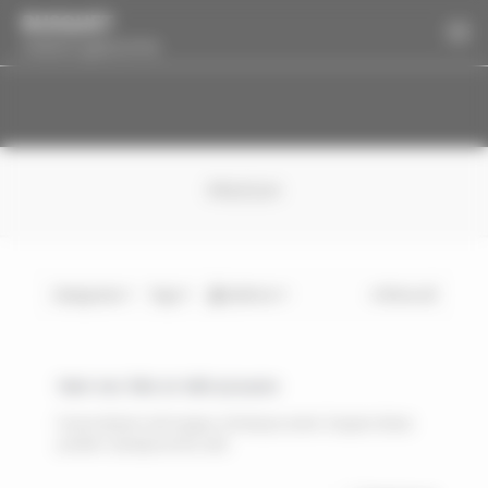
Panneau de gestion des cookies
Motion
Categories
Tags
Authors
Show all
Nam nec felis et nibh posuere
Fusce dictum nisl magna, id tempus amet. Suspen disse
potenti. Quisque et leo sed.