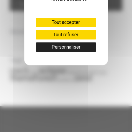
Photography
Tout accepter
Recent comments
Tout refuser
Personnaliser
Tags
css3
eclipse
design
framework
grid
html5
mysql
themeforest
zend
wordpress